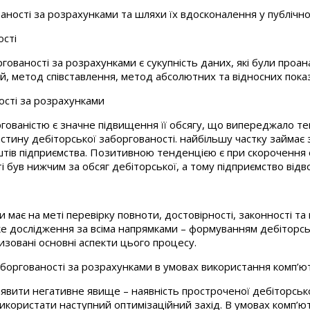
ваності за розрахунками та шляхи їх вдосконалення у публічн
ості
ованості за розрахунками є сукупність даних, які були проа
вий, метод співставлення, метод абсолютних та відносних пок
ості за розрахунками
ованістю є значне підвищення її обсягу, що випереджало темп
астину дебіторської заборгованості. найбільшу частку займає 
штів підприємства. Позитивною тенденцією є при скорочення о
і був нижчим за обсяг дебіторської, а тому підприємство відв
має на меті перевірку повноти, достовірності, законності та 
ке дослідження за всіма напрямками – формуванням дебіторсь
изовані основні аспекти цього процесу.
аборгованості за розрахунками в умовах використання комп’ю
явити негативне явище – наявність простроченої дебіторсько
користати наступний оптимізаційний захід. В умовах комп’юте