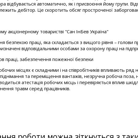
тора відбувається автоматично, як і присвоєння йому групи. В
лежить дебітор. Це скоротить обсяг простроченої заборгован
ному акціонерному товаристві "Сан ІнБев Україна"
ння безпекою праці, яка складається з вищого рівня – голови 
призначені відповідальними особами за охорону праці на підпр
ов праці, забезпечення пожежної безпеки
бочих місцях є складними і на співробітників впливають ряд н
ці, піднімання та переміщення вантажів, незручна робоча поза
водиться атестація робочих місць і перевіряється вплив шкід
нення травм серед працівників.
ання роботи можна зіткнуться з та