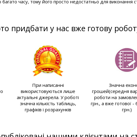
 багато часу, тому його просто недостатньо для виконання с
то придбати у нас вже готову роботу
При написанні
Значна екон
го
використовуються лише
грошей(середня вар
актуальні джерела. У роботі
роботи на замовле
значна кількість таблиць,
грн., а вже готової -
графіків і розрахунків
грн.)
 опубліковані нашими клієнтами на ст