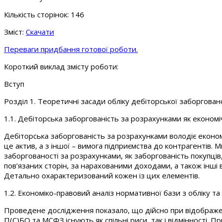
Кількість сторінок: 146
Зміст:
Скачати
Переваги придбання готової роботи.
Короткий виклад змісту роботи:
Вступ
Розділ 1. Теоретичні засади обліку дебіторської заборгован
1.1. Дебіторська заборгованість за розрахунками як економі
Дебіторська заборгованість за розрахунками володіє екон
це актив, а з іншої – вимога підприємства до контрагентів. 
заборгованості за розрахунками, як заборгованість покупців
пов’язаних сторін, за нарахованими доходами, а також інші 
Детально охарактеризований кожен із цих елементів.
1.2. Економіко-правовий аналіз нормативної бази з обліку т
Проведене дослідження показало, що дійсно при відображен
П(С)БО та МСФЗ існують як спільні риси, так і відмінності. 