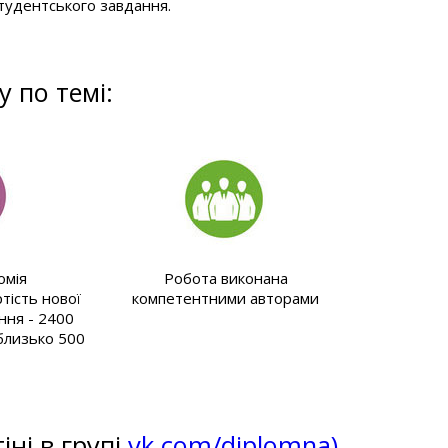
тудентського завдання.
 по темі:
омія
Робота виконана
тість нової
компетентними авторами
ння - 2400
 близько 500
іні в групі
vk.com/diplomna)