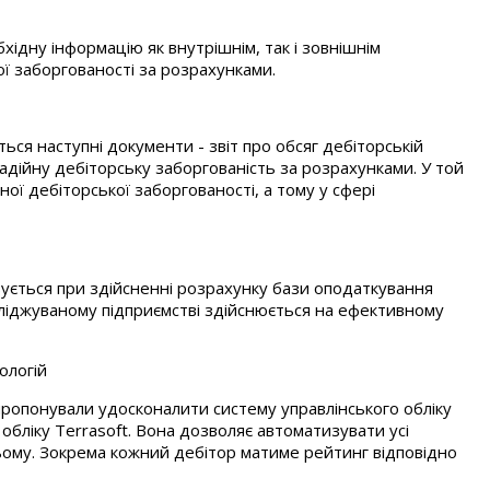
ідну інформацію як внутрішнім, так і зовнішнім
ї заборгованості за розрахунками.
ься наступні документи - звіт про обсяг дебіторській
надійну дебіторську заборгованість за розрахунками. У той
ої дебіторської заборгованості, а тому у сфері
вується при здійсненні розрахунку бази оподаткування
осліджуваному підприємстві здійснюється на ефективному
ологій
апропонували удосконалити систему управлінського обліку
бліку Terrasoft. Вона дозволяє автоматизувати усі
ньому. Зокрема кожний дебітор матиме рейтинг відповідно