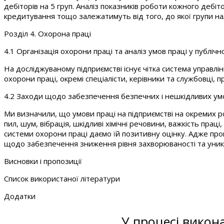
дебіторів на 5 груп. Аналіз показників роботи кожного дебі
кредитування тощо залежатимуть від того, до якої групи на
Розділ 4. Охорона праці
4.1 Організація охорони праці та аналіз умов праці у публіч
На досліджуваному підприємстві існує чітка система управлі
охорони праці, окремі спеціалісти, керівники та службовці, 
4.2 Заходи щодо забезпечення безпечних і нешкідливих ум
Ми визначили, що умови праці на підприємстві на окремих ро
пил, шум, вібрація, шкідливі хімічні речовини, важкість пра
системи охорони праці даємо їй позитивну оцінку. Адже про
щодо забезпечення зниження рівня захворюваності та уник
Висновки і пропозиції
Список використаної літератури
Додатки
У процесі викон