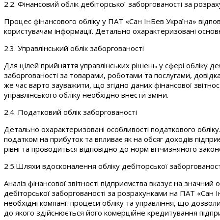
2.2. Фінансовий облік дебіторської заборгованості за розра
Процес фінансового обліку у ПАТ «Сан ІнБев Україна» відпо
користувачам інформації. Детально охарактеризовані основн
2.3. Управлінський облік заборгованості
Для цілей прийняття управлінських рішень у сфері обліку де
заборгованості за товарами, роботами та послугами, довідка
же час варто зауважити, що згідно даних фінансової звітнос
управлінського обліку необхідно внести зміни.
2.4. Податковий облік заборгованості
Детально охарактеризовані особливості податкового обліку
податком на прибуток та впливає як на обсяг доходів підпри
рівні та проводиться відповідно до норм вітчизняного закон
2.5.Шляхи вдосконалення обліку дебіторської заборгованос
Аналіз фінансової звітності підприємства вказує на значний
дебіторської заборгованості за розрахунками на ПАТ «Сан І
необхідні компанії процеси обліку та управління, що дозв
до якого здійснюється його комерційне кредитування підпр