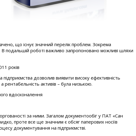
начено, що існує значний перелік проблем. Зокрема
що. В подальшій роботі важливо запропоновано можливі шляхи
011 років
ща підприємства дозволив виявити високу ефективність
 а рентабельність активів – була низькою.
 його вдосконалення
боргованості за ними. Загалом документообіг у ПАТ «Сан
идко, проте все ще значним є обсяг паперових носіїв
оцесу документування на підприємстві.