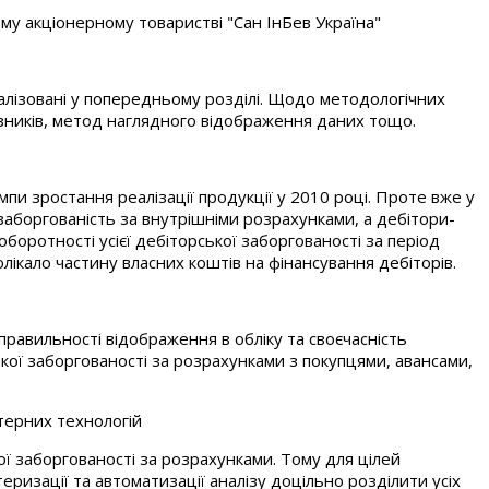
ому акціонерному товаристві "Сан ІнБев Україна"
налізовані у попередньому розділі. Щодо методологічних
азників, метод наглядного відображення даних тощо.
и зростання реалізації продукції у 2010 році. Проте вже у
заборгованість за внутрішніми розрахунками, а дебітори-
боротності усієї дебіторської заборгованості за період
олікало частину власних коштів на фінансування дебіторів.
правильності відображення в обліку та своєчасність
кої заборгованості за розрахунками з покупцями, авансами,
терних технологій
ї заборгованості за розрахунками. Тому для цілей
ризації та автоматизації аналізу доцільно розділити усіх