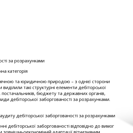
ості за розрахунками
чна категорія
омічною та юридичною природою – з однієї сторони
Ми виділили такі структурні елементи дебіторської
, постачальників, бюджету та державних органів,
види дебіторської заборгованості за розрахунками.
а аудиту дебіторської заборгованості за розрахунками
ні дебіторської заборгованості відповідно до вимог
При зовнішньоекономічній адаптації вітчизняним