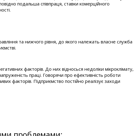
ідповідно подальша співпраця, ставки комерційного
ості.
правління та нижчого рівня, до якого належать власне служба
иємстві.
егативних факторів. До них відносься недоліки мікроклімату,
, напруженість праці. Говорячи про ефективність роботи
ливих факторів. Підприємство постійно реалізує заходи
кими проблемами: