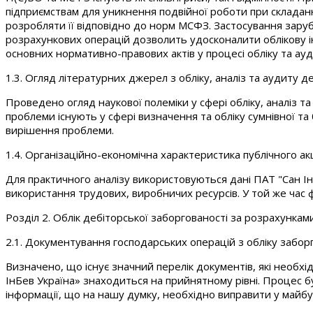
підприємствам для уникнення подвійної роботи при складанні
розробляти її відповідно до норм МСФЗ. Застосування заруб
розрахункових операцій дозволить удосконалити облікову 
основних нормативно-правових актів у процесі обліку та ауд
1.3. Огляд літературних джерел з обліку, аналіз та аудиту 
Проведено огляд наукової полеміки у сфері обліку, аналіз т
проблеми існують у сфері визначення та обліку сумнівної та
вирішення проблеми.
1.4. Організаційно-економічна характеристика публічного ак
Для практичного аналізу використовуються дані ПАТ "Сан Ін
використання трудових, виробничих ресурсів. У той же час 
Розділ 2. Облік дебіторської заборгованості за розрахункам
2.1. Документування господарських операцій з обліку забор
Визначено, що існує значний перелік документів, які необхі
ІнБев Україна» знаходиться на прийнятному рівні. Процес б
інформації, що на нашу думку, необхідно виправити у майбу