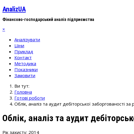
AnalizUA
Фінансово-господарський аналіз підприємства
×
Аналізувати
Ціни
Приклад
Контакт
Методика
Показники
Замовити
Ви тут:
Головна
Готові роботи
Облік, аналіз та аудит дебіторської заборгованості з
Облік, аналіз та аудит дебіторсь
Рік захисту: 2014