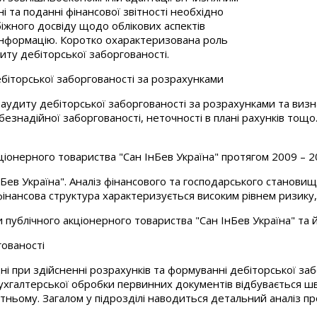
 та поданні фінансової звітності необхідно
іжного досвіду щодо облікових аспектів
інформацію. Коротко охарактеризована роль
иту дебіторської заборгованості.
дебіторської заборгованості за розрахунками
а аудиту дебіторської заборгованості за розрахунками та виз
 безнадійної заборгованості, неточності в плані рахунків то
ціонерного товариства "Сан ІнБев Україна" протягом 2009 – 2
Бев Україна". Аналіз фінансового та господарського станови
фінансова структура характеризується високим рівнем ризику,
и публічного акціонерного товариства "Сан ІнБев Україна" та
гованості
дні при здійсненні розрахунків та формуванні дебіторської за
ухгалтерської обробки первинних документів відбувається шв
тньому. Загалом у підрозділі наводиться детальний аналіз пр