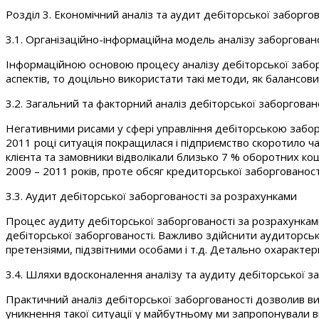
Розділ 3. Економічний аналіз та аудит дебіторської заборго
3.1. Організаційно-інформаційна модель аналізу заборгован
Інформаційною основою процесу аналізу дебіторської заборг
аспектів, то доцільно використати такі методи, як балансо
3.2. Загальний та факторний аналіз дебіторської заборгован
Негативними рисами у сфері управління дебіторською заборг
2011 році ситуація покращилася і підприємство скоротило ч
клієнта та замовники відволікали близько 7 % оборотних ко
2009 – 2011 років, проте обсяг кредиторської заборгованост
3.3. Аудит дебіторської заборгованості за розрахунками
Процес аудиту дебіторської заборгованості за розрахунками 
дебіторської заборгованості. Важливо здійснити аудиторсь
претензіями, підзвітними особами і т.д. Детально охарактер
3.4. Шляхи вдосконалення аналізу та аудиту дебіторської з
Практичний аналіз дебіторської заборгованості дозволив ви
уникнення такої ситуації у майбутньому ми запропонували ви