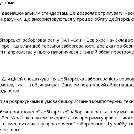
хунками
відає національним стандартам. Це дозволяє отримувати необх
і рахунки, що використовуються у процесі обліку дебіторсько
біторської заборгованості у ПАТ «Сан ІнБев Україна» складают
 про інші види дебіторської заборгованості, довідка про без
ті підприємства у нього накопичився значний обсяг прострочен
. Для цілей оподаткування дебіторська заборгованість врахо
ємства, так і на обсяг витрат. Загалом податковий облік на д
одавства.
ті за розрахунками в умовах використання комп’ютерних техн
 обсяг простроченої дебіторської заборгованості, а тому ми з
нБев Україна» шляхом використання програми управлінського о
олить зменшити частку простроченої заборгованості у майбут
иємством.