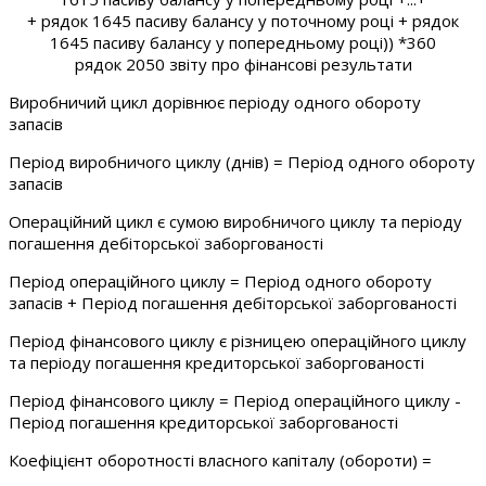
+ рядок 1645 пасиву балансу у поточному році + рядок
1645 пасиву балансу у попередньому році)) *360
рядок 2050 звіту про фінансові результати
Виробничий цикл дорівнює періоду одного обороту
запасів
Період виробничого циклу (днів) = Період одного обороту
запасів
Операційний цикл є сумою виробничого циклу та періоду
погашення дебіторської заборгованості
Період операційного циклу = Період одного обороту
запасів + Період погашення дебіторської заборгованості
Період фінансового циклу є різницею операційного циклу
та періоду погашення кредиторської заборгованості
Період фінансового циклу = Період операційного циклу -
Період погашення кредиторської заборгованості
Коефіцієнт оборотності власного капіталу (обороти) =