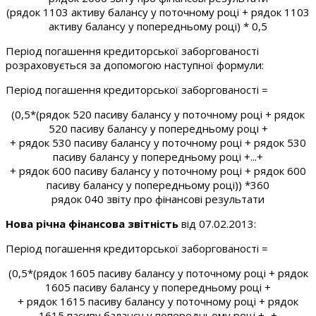
(рядок 1103 активу балансу у поточному році + рядок 1103
активу балансу у попередньому році) * 0,5
Період погашення кредиторської заборгованості
розраховується за допомогою наступної формули:
Період погашення кредиторської заборгованості =
(0,5*(рядок 520 пасиву балансу у поточному році + рядок
520 пасиву балансу у попередньому році +
+ рядок 530 пасиву балансу у поточному році + рядок 530
пасиву балансу у попередньому році +...+
+ рядок 600 пасиву балансу у поточному році + рядок 600
пасиву балансу у попередньому році)) *360
рядок 040 звіту про фінансові результати
Нова річна фінансова звітність
від 07.02.2013:
Період погашення кредиторської заборгованості =
(0,5*(рядок 1605 пасиву балансу у поточному році + рядок
1605 пасиву балансу у попередньому році +
+ рядок 1615 пасиву балансу у поточному році + рядок
1615 пасиву балансу у попередньому році +...+