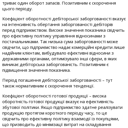
триває один оборот запасів. Позитивним є скорочення
цього періоду.
Коефіцієнт оборотності дебіторської заборгованості вказує
на інтенсивність обертання заборгованості дебіторів
перед підприємством. Високе значення показника свідчить
про ефективну політику управління відносинами з
постачальниками. Так низька сума заборгованості може
свідчити, що підприємство надає комерційні кредити лише
надійним клієнтам, вибудувало ефективні відносини з
державними органами, оптимізувало інші сфери, в яких
виникає дебіторська заборгованість. Позитивним є
підвищення значення показника.
Період погашення дебіторської заборгованості – тут
також нормативним є скорочення тенденції.
Коефіцієнт оборотності готової продукції – висока
оборотність готової продукції вказує на ефективність
збутової політики. Якщо підприємство здатне реалізувати
продукцію протягом короткого періоду часу, то це
свідчить про ефективну політику взаємодії із покупцями,
що призводить до мінімізації витрат на складування