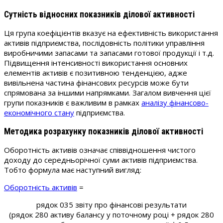
Сутність відносних показників ділової активності
Ця група коефіцієнтів вказує на ефективність використання
активів підприємства, послідовність політики управління
виробничими запасами та запасами готової продукції і т.д.
Підвищення інтенсивності використання основних
елементів активів є позитивною тенденцією, адже
вивільнена частина фінансових ресурсів може бути
спрямована за іншими напрямками. Загалом вивчення цієї
групи показників є важливим в рамках
аналізу фінансово-
економічного стану
підприємства.
Методика розрахунку показників ділової активності
Оборотність активів означає співвідношення чистого
доходу до середньорічної суми активів підприємства.
Тобто формула має наступний вигляд:
Оборотність активів
=
рядок 035 звіту про фінансові результати
(рядок 280 активу балансу у поточному році + рядок 280