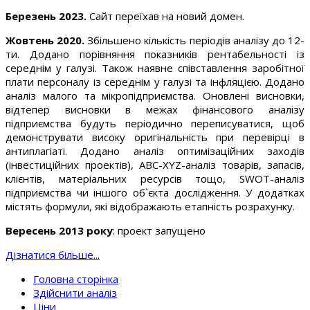
Березень 2023.
Сайт переїхав на новий домен.
Жовтень 2020.
Збільшено кількість періодів аналізу до 12-
ти. Додано порівняння показників рентабельності із
середнім у галузі. Також наявне співставлення заробітної
плати персоналу із середнім у галузі та інфляцією. Додано
аналіз малого та мікропідприємства. Оновлені висновки,
відтепер висновки в межах фінансового аналізу
підприємства будуть періодично переписуватися, щоб
демонструвати високу оригінальність при перевірці в
антиплагіаті. Додано аналіз оптимізаційних заходів
(інвестиційних проектів), ABC-XYZ-аналіз товарів, запасів,
клієнтів, матеріальних ресурсів тощо, SWOT-аналіз
підприємства чи іншого об`єкта дослідження. У додатках
містять формули, які відображають етапність розрахунку.
Вересень 2013 року
: проект запущено
Дізнатися більше...
Головна сторінка
Здійснити аналіз
Ціни