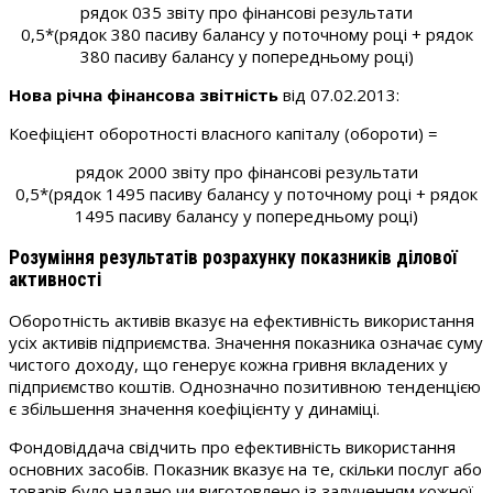
рядок 035 звіту про фінансові результати
0,5*(рядок 380 пасиву балансу у поточному році + рядок
380 пасиву балансу у попередньому році)
Нова річна фінансова звітність
від 07.02.2013:
Коефіцієнт оборотності власного капіталу (обороти) =
рядок 2000 звіту про фінансові результати
0,5*(рядок 1495 пасиву балансу у поточному році + рядок
1495 пасиву балансу у попередньому році)
Розуміння результатів розрахунку показників ділової
активності
Оборотність активів вказує на ефективність використання
усіх активів підприємства. Значення показника означає суму
чистого доходу, що генерує кожна гривня вкладених у
підприємство коштів. Однозначно позитивною тенденцією
є збільшення значення коефіцієнту у динаміці.
Фондовіддача свідчить про ефективність використання
основних засобів. Показник вказує на те, скільки послуг або
товарів було надано чи виготовлено із залученням кожної