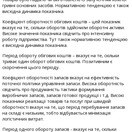
гривні основних засобів. Нормативною тенденцією є також
висхідна динаміка показника.
Коефіцієнт оборотності обігових коштів – цей показник
вказує на те, скільки оборотів здійснили оборотні активи.
Високе значення показника свідчить про інтенсивну
роботу підприємства. Тут також нормативною тенденцією
є висхідна динаміка показника.
Період обороту обігових коштів – вказує на те, скільки
триває один оборот обігових коштів. Позитивним є
скорочення цього періоду.
Коефіцієнт оборотності запасів вказує на ефективність
поточної політики управління запаси. Висока оборотність
свідчить про продуманість тактики формування
виробничих запасів, запасів готової продукції і т.д. Високі
показники реалізації товарів та послуг при швидкій
оборотності вказує на те, що період перебування запасів
на складі є низьким, тобто відбувається мінімізація
логістичних витрат.
Період одного обороту запасів - вказує на те, скільки