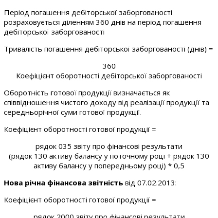
Період погашення дебіторської заборгованості
розраховується діленням 360 днів на період погашення
дебіторської заборгованості
Тривалість погашення дебіторської заборгованості (днів) =
360
Коефіцієнт оборотності дебіторської заборгованості
Оборотність готової продукції визначається як
співвідношення чистого доходу від реалізації продукції та
середньорічної суми готової продукції.
Коефіцієнт оборотності готової продукції =
рядок 035 звіту про фінансові результати
(рядок 130 активу балансу у поточному році + рядок 130
активу балансу у попередньому році) * 0,5
Нова річна фінансова звітність
від 07.02.2013:
Коефіцієнт оборотності готової продукції =
рядок 2000 звіту про фінансові результати