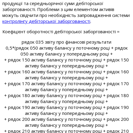
продукції та середньорічної суми дебіторської
заборгованості. Проблеми з цим елементом активів
можуть свідчити про необхідність запровадження системи
контролінгу дебіторської заборгованості
.
Коефіцієнт оборотності дебіторської заборгованості =
рядок 035 звіту про фінансові результати
0,5*(рядок 050 активу балансу у поточному році + рядок
050 активу балансу у попередньому році +
+ рядок 150 активу балансу у поточному році + рядок 150
активу балансу у попередньому році +
+ рядок 160 активу балансу у поточному році + рядок 160
активу балансу у попередньому році +
+ рядок 170 активу балансу у поточному році + рядок 170
активу балансу у попередньому році +
+ рядок 180 активу балансу у поточному році + рядок 180
активу балансу у попередньому році +
+ рядок 190 активу балансу у поточному році + рядок 190
активу балансу у попередньому році +
+ рядок 200 активу балансу у поточному році + рядок 200
активу балансу у попередньому році +
+ рядок 210 активу балансу у поточному році + рядок 210