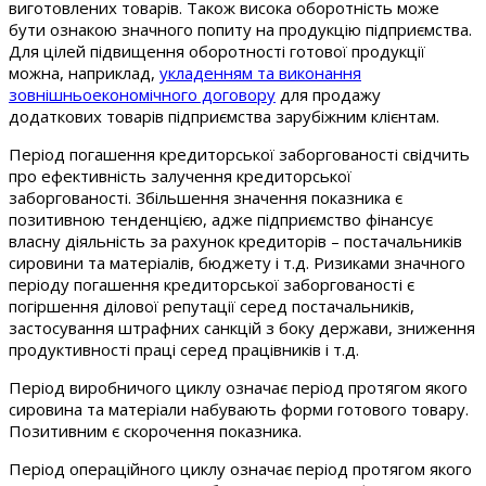
виготовлених товарів. Також висока оборотність може
бути ознакою значного попиту на продукцію підприємства.
Для цілей підвищення оборотності готової продукції
можна, наприклад,
укладенням та виконання
зовнішньоекономічного договору
для продажу
додаткових товарів підприємства зарубіжним клієнтам.
Період погашення кредиторської заборгованості свідчить
про ефективність залучення кредиторської
заборгованості. Збільшення значення показника є
позитивною тенденцією, адже підприємство фінансує
власну діяльність за рахунок кредиторів – постачальників
сировини та матеріалів, бюджету і т.д. Ризиками значного
періоду погашення кредиторської заборгованості є
погіршення ділової репутації серед постачальників,
застосування штрафних санкцій з боку держави, зниження
продуктивності праці серед працівників і т.д.
Період виробничого циклу означає період протягом якого
сировина та матеріали набувають форми готового товару.
Позитивним є скорочення показника.
Період операційного циклу означає період протягом якого