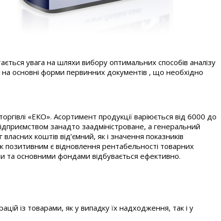
тається увага на шляхи вибору оптимальних способів аналізу
на основні форми первинних документів , що необхідно
торгівлі «ЕКО». Асортимент продукції варіюється від 6000 до
 підприємством занадто заадміністроване, а генеральний
власних коштів від’ємний, як і значення показників
кож позитивним є відновлення рентабельності товарних
ами та основними фондами відбувається ефективно.
ій із товарами, як у випадку їх надходження, так і у