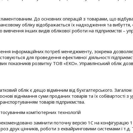
регламентованим. До основних операцій з товарами, що відбу
інансовому обліку відображається їх надходження та вибуття, о
 вивчення інших видів облікової роботи на підприємстві – уп
олення інформаційних потреб менеджменту, зокрема дозволяє 
стовуються для проведення ефективної діяльності підприємств
ових показників розвитку ТОВ «ЕКО». Управлінський облік дозв
.
тковий облік є дещо відмінним від бухгалтерського. Загалом 
основі віднімання суми проданих товарів та їх собівартості з
транспортуванням товарів підприємства.
астосуванням комп’ютерних технологій
екомендовано замінити поточну версію 1С на конфігурацію 1С
– роз друк цінників, роботи з еквайринговими системами і т