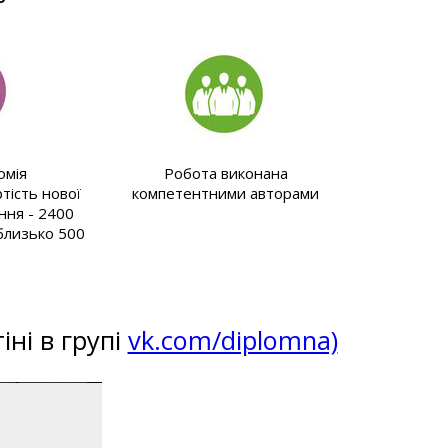
омія
Робота виконана
тість нової
компетентними авторами
ння - 2400
 близько 500
іні в групі
vk.com/diplomna)