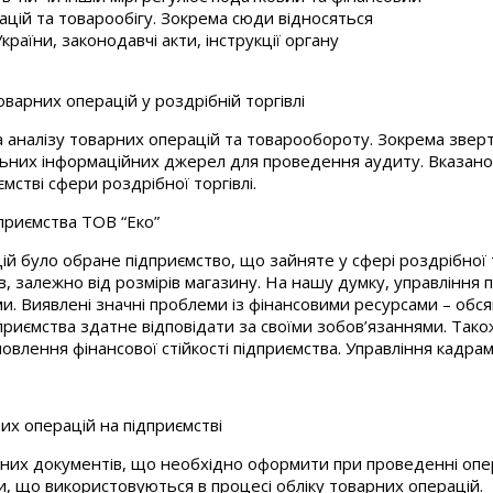
рацій та товарообігу. Зокрема сюди відносяться
раїни, законодавчі акти, інструкції органу
оварних операцій у роздрібній торгівлі
а аналізу товарних операцій та товарообороту. Зокрема звер
ьних інформаційних джерел для проведення аудиту. Вказано 
мстві сфери роздрібної торгівлі.
дприємства ТОВ “Еко”
ій було обране підприємство, що зайняте у сфері роздрібної 
в, залежно від розмірів магазину. На нашу думку, управління
 Виявлені значні проблеми із фінансовими ресурсами – обсяг 
ідприємства здатне відповідати за своїми зобов’язаннями. Та
новлення фінансової стійкості підприємства. Управління кадр
их операцій на підприємстві
них документів, що необхідно оформити при проведенні операц
и, що використовуються в процесі обліку товарних операцій.