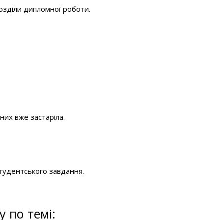
озділи дипломної роботи.
них вже застаріла.
тудентського завдання.
 по темі: