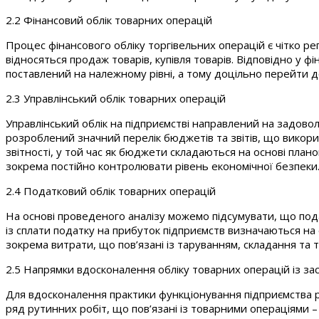
2.2 Фінансовий облік товарних операцій
Процес фінансового обліку торгівельних операцій є чітко 
відносяться продаж товарів, купівля товарів. Відповідно у ф
поставлений на належному рівні, а тому доцільно перейти до
2.3 Управлінський облік товарних операцій
Управлінський облік на підприємстві направлений на задов
розроблений значний перелік бюджетів та звітів, що викори
звітності, у той час як бюджети складаються на основі план
зокрема постійно контролювати рівень економічної безпеки
2.4 Податковий облік товарних операцій
На основі проведеного аналізу можемо підсумувати, що пода
із сплати податку на прибуток підприємств визначаються на 
зокрема витрати, що пов’язані із таруванням, складання та 
2.5 Напрямки вдосконалення обліку товарних операцій із з
Для вдосконалення практики функціонування підприємства р
ряд рутинних робіт, що пов’язані із товарними операціями 