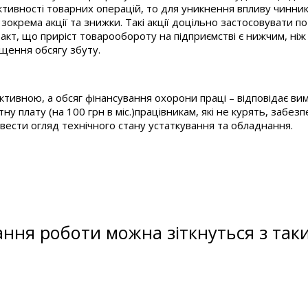
ивності товарних операцій, то для уникнення впливу чинника
зокрема акції та знижки. Такі акції доцільно застосовувати
акт, що приріст товарообороту на підприємстві є нижчим, ніж 
ищення обсягу збуту.
ктивною, а обсяг фінансування охорони праці – відповідає в
у плату (на 100 грн в міс.)працівникам, які не курять, забез
овести огляд технічного стану устаткування та обладнання.
ання роботи можна зіткнуться з та