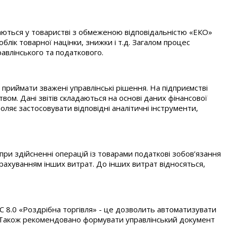
ваються у товаристві з обмеженою відповідальністю «ЕКО»
блік товарної націнки, знижки і т.д. Загалом процес
равлінського та податкового.
приймати зважені управлінські рішення. На підприємстві
ом. Дані звітів складаються на основі даних фінансової
оляє застосовувати відповідні аналітичні інструменти,
при здійсненні операцій із товарами податкові зобов’язання
 урахуванням інших витрат. До інших витрат відносяться,
 8.0 «Роздрібна торгівля» - це дозволить автоматизувати
.д. Також рекомендовано формувати управлінський документ