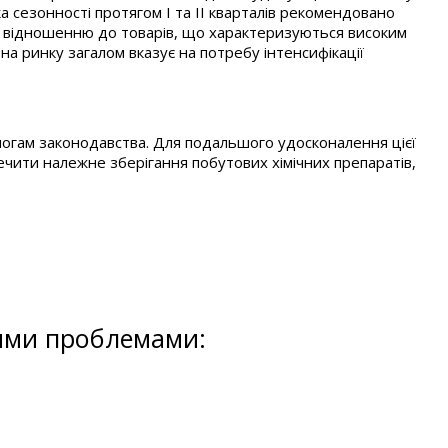
 сезонності протягом І та ІІ кварталів рекомендовано
 по відношенню до товарів, що характеризуються високим
на ринку загалом вказує на потребу інтенсифікації
имогам законодавства. Для подальшого удосконалення цієї
печити належне зберігання побутових хімічних препаратів,
кими проблемами: