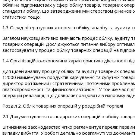
облік на підприємствах у сфері обліку товарів, товарних опе
стандарти обліку, що затвердженні Міністерством фінансів Ук
статистики тощо.
1.3 Огляд літературних джерел з обліку, аналізу та аудиту т
Загалом науковці активно вивчають процес обліку, аудиту т
товарних операцій. Досліджуються питання вибору оптимал
застосовувати у процесі обліку товарних операцій на підприє
1.4 Організаційно-економічна характеристика діяльності пі
Для цілей аналізу процесу обліку та аудиту товарних операц
12000 найменувань продуктів харчування та супутніх товарі
директор обтяжений і стратегічними і поточними проблемами.
платоспроможності та фінансової автономії. У той же час п
операцій реалізації, що дозволяє працювати в напрямку від
Розділ 2. Облік товарних операцій у роздрібній торгівлі
2.1 Документування господарських операцій з обліку товарн
Вітчизняне законодавство чітко регламентує перелік первин
випадку вибуття. У роботі детально розглянуті усі документ