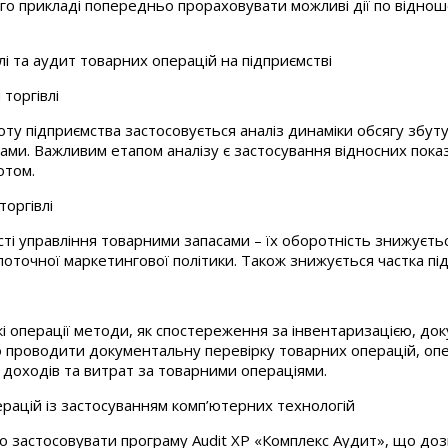
а його прикладі попередньо прораховувати можливі дії по від
влі та аудит товарних операцій на підприємстві
торгівлі
оту підприємства застосовується аналіз динаміки обсягу збут
ами. Важливим етапом аналізу є застосування відносних показ
отом.
торгівлі
і управління товарними запасами – їх оборотність знижуєтьс
поточної маркетингової політики. Також знижується частка під
 операції методи, як спостереження за інвентаризацією, док
 проводити документальну перевірку товарних операцій, опера
т доходів та витрат за товарними операціями.
рацій із застосуванням комп’ютерних технологій
 застосовувати програму Audіt XP «Комплекс Аудит», що доз