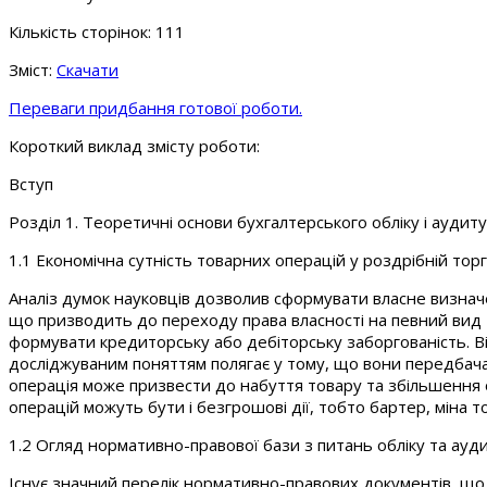
Кількість сторінок: 111
Зміст:
Скачати
Переваги придбання готової роботи.
Короткий виклад змісту роботи:
Вступ
Розділ 1. Теоретичні основи бухгалтерського обліку і аудиту
1.1 Економічна сутність товарних операцій у роздрібній торгі
Аналіз думок науковців дозволив сформувати власне визначе
що призводить до переходу права власності на певний вид
формувати кредиторську або дебіторську заборгованість. В
досліджуваним поняттям полягає у тому, що вони передбачаю
операція може призвести до набуття товару та збільшення 
операцій можуть бути і безгрошові дії, тобто бартер, міна т
1.2 Огляд нормативно-правової бази з питань обліку та ауди
Існує значний перелік нормативно-правових документів, що в