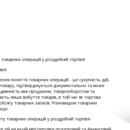
 товарних операцій у роздрібній торгівлі
влі
ння поняття товарних операцій - це сукупність дій,
 товару, підтверджується документально та може
ідмінність між продажем, товарооборотом та
ть лише вибуття товарів, в той час як торгова
обсягу товарних запасів. Різновидом товарних
ощо.
ту товарних операцій у роздрібній торгівлі
 тій чи іншій мірі регулює податковий та фінансовий