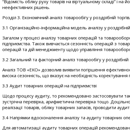
“Відомість обліку руху товарів на віртуальному складі” і н
неефективних рішень.
Розділ 3. Економічний аналіз товарообігу у роздрібній торгі
3.1 Організаційно-інформаційна модель аналізу у роздрібній 
Загалом у процесі аналізу товарних операцій та товарообор
підприємства. Також вивчається сезонність операцій з товар
операцій та дій менеджменту щодо управління товарообор
3.2 Загальний та факторний аналіз товарообігу у роздрібній 
Аналіз ТОВ «ЕКО» дозволив виявити погіршення ефективност
висока сезонність, що вказує на необхідність коректування 
3.3 Аудит товарних операцій на підприємстві
Щодо процесу аудиту, то рекомендовано застосовувати такі
зустрічна перевірка, арифметична перевірка тощо. Доцільно
реалізації товарів, обліку товарних запасів, проводити ауди
3.4 Напрямки вдосконалення аналізу та аудиту товарних опе
Для автоматизації аудиту товарних операцій рекомендовано