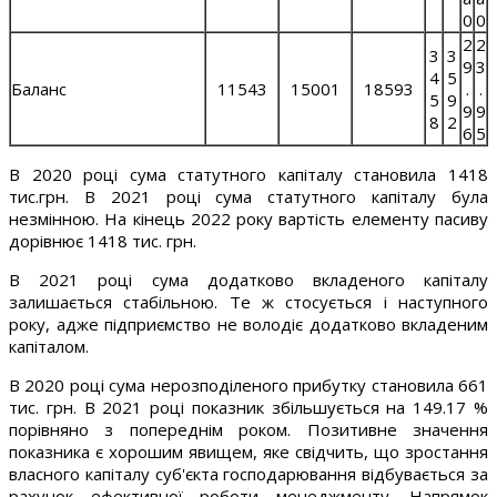
0
0
2
2
3
3
9
3
4
5
Баланс
11543
15001
18593
.
.
5
9
9
9
8
2
6
5
В 2020 році сума статутного капіталу становила 1418
тис.грн. В 2021 році сума статутного капіталу була
незмінною. На кінець 2022 року вартість елементу пасиву
дорівнює 1418 тис. грн.
В 2021 році сума додатково вкладеного капіталу
залишається стабільною. Те ж стосується і наступного
року, адже підприємство не володіє додатково вкладеним
капіталом.
В 2020 році сума нерозподіленого прибутку становила 661
тис. грн. В 2021 році показник збільшується на 149.17 %
порівняно з попереднім роком. Позитивне значення
показника є хорошим явищем, яке свідчить, що зростання
власного капіталу суб'єкта господарювання відбувається за
рахунок ефективної роботи менеджменту. Напрямок