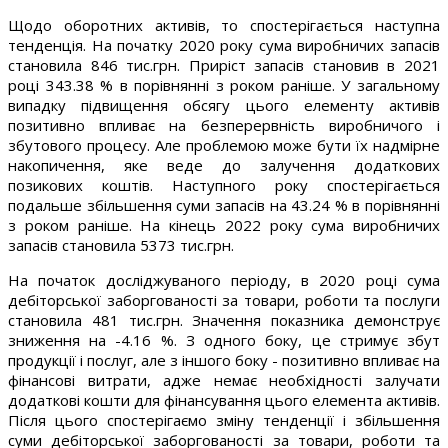
Щодо оборотних активів, то спостерігається наступна
тенденція. На початку 2020 року сума виробничих запасів
становила 846 тис.грн. Приріст запасів становив в 2021
році 343.38 % в порівнянні з роком раніше. У загальному
випадку підвищення обсягу цього елементу активів
позитивно впливає на безперервність виробничого і
збутового процесу. Але проблемою може бути їх надмірне
накопичення, яке веде до залучення додаткових
позикових коштів. Наступного року спостерігається
подальше збільшення суми запасів на 43.24 % в порівнянні
з роком раніше. На кінець 2022 року сума виробничих
запасів становила 5373 тис.грн.
На початок досліджуваного періоду, в 2020 році сума
дебіторської заборгованості за товари, роботи та послуги
становила 481 тис.грн. Значення показника демонструє
зниження на -4.16 %. З одного боку, це стримує збут
продукції і послуг, але з іншого боку - позитивно впливає на
фінансові витрати, адже немає необхідності залучати
додаткові кошти для фінансування цього елемента активів.
Після цього спостерігаємо зміну тенденції і збільшення
суми дебіторської заборгованості за товари, роботи та