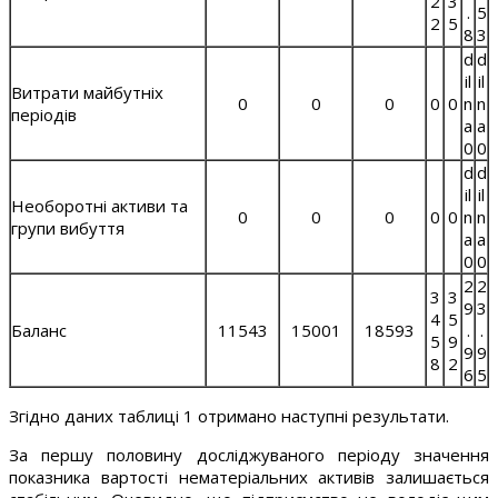
2
3
.
5
2
5
8
3
d
d
il
il
Витрати майбутніх
0
0
0
0
0
n
n
періодів
a
a
0
0
d
d
il
il
Необоротні активи та
0
0
0
0
0
n
n
групи вибуття
a
a
0
0
2
2
3
3
9
3
4
5
Баланс
11543
15001
18593
.
.
5
9
9
9
8
2
6
5
Згідно даних таблиці 1 отримано наступні результати.
За першу половину досліджуваного періоду значення
показника вартості нематеріальних активів залишається