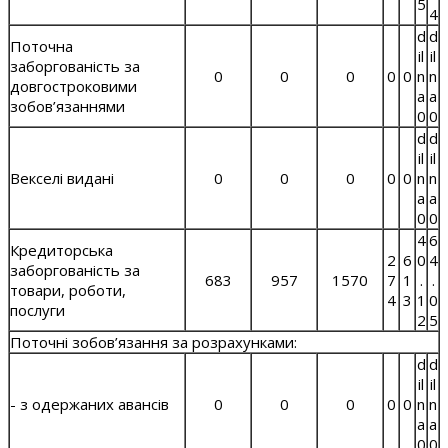
5
4
d
d
Поточна
il
il
заборгованість за
0
0
0
0
0
n
n
довгостроковими
a
a
зобов’язаннями
0
0
d
d
il
il
Векселі видані
0
0
0
0
0
n
n
a
a
0
0
4
6
Кредиторська
2
6
0
4
заборгованість за
683
957
1570
7
1
.
.
товари, роботи,
4
3
1
0
послуги
2
5
Поточні зобов’язання за розрахунками:
d
d
il
il
- з одержаних авансів
0
0
0
0
0
n
n
a
a
0
0