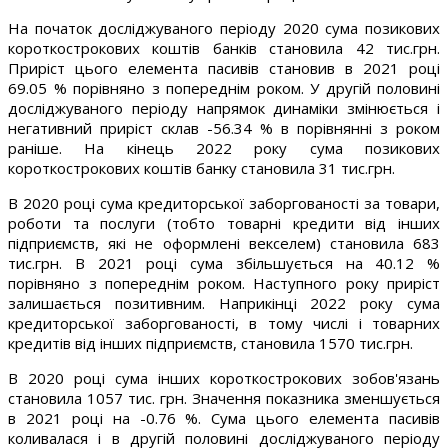
На початок досліджуваного періоду 2020 сума позикових
короткострокових коштів банків становила 42 тис.грн.
Приріст цього елемента пасивів становив в 2021 році
69.05 % порівняно з попереднім роком. У другій половині
досліджуваного періоду напрямок динаміки змінюється і
негативний приріст склав -56.34 % в порівнянні з роком
раніше. На кінець 2022 року сума позикових
короткострокових коштів банку становила 31 тис.грн.
В 2020 році сума кредиторської заборгованості за товари,
роботи та послуги (тобто товарні кредити від інших
підприємств, які не оформлені векселем) становила 683
тис.грн. В 2021 році сума збільшується на 40.12 %
порівняно з попереднім роком. Наступного року приріст
залишається позитивним. Наприкінці 2022 року сума
кредиторської заборгованості, в тому числі і товарних
кредитів від інших підприємств, становила 1570 тис.грн.
В 2020 році сума інших короткострокових зобов'язань
становила 1057 тис. грн. Значення показника зменшується
в 2021 році на -0.76 %. Сума цього елемента пасивів
коливалася і в другій половині досліджуваного періоду