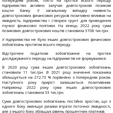
попереднім роком, тобто на протязі всього періоду
підприємство активно залучає довгострокові позикові
кошти банку. У загальному випадку наявність
довгострокових фінансових ресурсів позитивно впливає на
ліквідність підприємства і створює грунт для проведення
гнучкої фінансової політики. На кінець 2022 року сума
позикових довгострокових коштів становила 3708 тис.грн.
У підприємства не було інших довгострокових фінансових
зобов'язань протягом всього періоду.
Відстрочені податкові зобов’язання на протязі
досліджуваного періоду на підприємстві не формувалися.
В 2020 році сума інших довгострокових зобов'язань
становила 11 тис.грн. В 2021 році значення показника
збільшується на 272.73 % порівняно з попереднім роком.
Наступного року приріст залишається позитивним.
Наприкінці 2022 року сума інших довгострокових
зобов'язань становила 53 тис.грн.
Сума довгострокових зобов'язань постійно зростає, що з
одного боку зменшує ризики втрати поточної ліквідності,
але з іншого боку збільшує рівень процентних платежів.