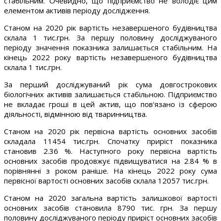
стабільним. Очевидно, що підприємство не володіє цим
елементом активів періоду дослідження.
Станом на 2020 рік вартість незавершеного будівництва
склала 1 тис.грн. За першу половину досліджуваного
періоду значення показника залишається стабільним. На
кінець 2022 року вартість незавершеного будівництва
склала 1 тис.грн.
За перший досліджуваний рік сума довгострокових
біологічних активів залишається стабільною. Підприємство
не вкладає гроші в цей актив, що пов'язано із сферою
діяльності, відмінною від тваринництва.
Станом на 2020 рік первісна вартість основних засобів
складала 11454 тис.грн. Спочатку приріст показника
становив 2.36 %. Наступного року первісна вартість
основних засобів продовжує підвищуватися на 2.84 % в
порівнянні з роком раніше. На кінець 2022 року сума
первісної вартості основних засобів склала 12057 тис.грн.
Станом на 2020 загальна вартість залишкової вартості
основних засобів становила 8790 тис. грн. За першу
половину досліджуваного періоду приріст основних засобів