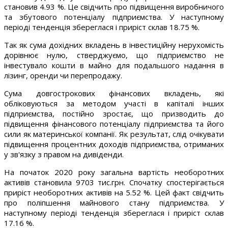
становив 4.93 %. Це свідчить про підвищення виробничого
та збутового потенціалу підприємства. У наступному
періоді тенденція збереглася і приріст склав 18.75 %.
Так як сума дохідних вкладень в інвестиційну нерухомість
дорівнює нулю, стверджуємо, що підприємство не
інвестувало кошти в майно для подальшого надання в
лізинг, оренди чи перепродажу.
Сума довгострокових фінансових вкладень, які
обліковуються за методом участі в капіталі інших
підприємства, постійно зростає, що призводить до
підвищення фінансового потенціалу підприємства та його
сили як материнської компанії. Як результат, слід очікувати
підвищення процентних доходів підприємства, отриманих
у зв'язку з правом на дивіденди.
На початок 2020 року загальна вартість необоротних
активів становила 9703 тис.грн. Спочатку спостерігається
приріст необоротних активів на 5.52 %. Цей факт свідчить
про поліпшення майнового стану підприємства. У
наступному періоді тенденція збереглася і приріст склав
17.16 %.