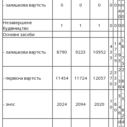
- залишкова вартість
0
0
0
0
0
n
n
a
a
0
0
Незавершене
1
1
1
0
0
0
0
будівництво
Основні засоби:
1
1
4
4
8
7
.
- залишкова вартість
8790
9223
10952
3
.
2
9
3
7
9
3
5
2
2
2
3
.
.
- первісна вартість
11454
11724
12057
7
3
3
8
0
3
6
4
-
3
-
3
7
.
- знос
2024
2094
2020
8
.
0
4
0
8
6
2
d
d