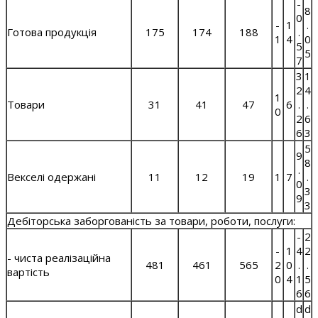
-
8
0
-
1
.
Готова продукція
175
174
188
.
1
4
0
5
5
7
3
1
2
4
1
Товари
31
41
47
6
.
.
0
2
6
6
3
5
9
8
.
Векселі одержані
11
12
19
1
7
.
0
3
9
3
Дебіторська заборгованість за товари, роботи, послуги:
-
2
-
1
4
2
- чиста реалізаційна
481
461
565
2
0
.
.
вартість
0
4
1
5
6
6
d
d