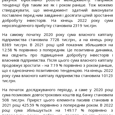
тенденції був таким же як і роком раніше. Тож можемо
стверджувати, що менеджмент здатний виконувати
поставлені перед ним завдання і досягати цілей зростання
добробуту інвесторів. На кінець 2022 року сума
нерозподіленого прибутку становила 2319 тис.грн.
На самому початку 2020 року сума власного капіталу
підприємства становила 7728 тис.грн., а на кінець року
8389 тис.грн. В 2021 році цей показник збільшився на
12.58 % порівняно з попереднім. Це позитивна динаміка,
яка свідчить про підвищення добробуту інвесторів і
власників підприємства. Після цього сума власного капіталу
продовжує зростати – на 7.19 % порівняно з роком раніше,
що є однозначно позитивною тенденцією. На кінець 2022
року сума власного капіталу підприємства становила 10123
тис.грн.
На початок досліджуваного періоду, а саме у 2020 році
сума позикових довгострокових коштів від банку становила
508 тис.грн. Приріст цього елемента пасивів становив в
2021 році 425.59 % порівняно з попереднім роком. В 2022
році сума збільшується на 149.17 % порівняно з