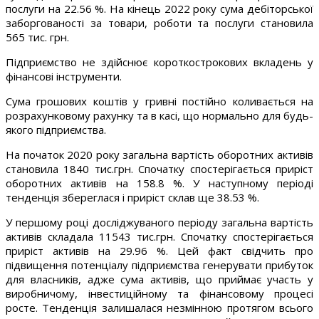
послуги на 22.56 %. На кінець 2022 року сума дебіторської
заборгованості за товари, роботи та послуги становила
565 тис. грн.
Підприємство не здійснює короткострокових вкладень у
фінансові інструменти.
Сума грошових коштів у гривні постійно коливається на
розрахунковому рахунку та в касі, що нормально для будь-
якого підприємства.
На початок 2020 року загальна вартість оборотних активів
становила 1840 тис.грн. Спочатку спостерігається приріст
оборотних активів на 158.8 %. У наступному періоді
тенденція збереглася і приріст склав ще 38.53 %.
У першому році досліджуваного періоду загальна вартість
активів складала 11543 тис.грн. Спочатку спостерігається
приріст активів на 29.96 %. Цей факт свідчить про
підвищення потенціалу підприємства генерувати прибуток
для власників, адже сума активів, що приймає участь у
виробничому, інвестиційному та фінансовому процесі
росте. Тенденція залишалася незмінною протягом всього