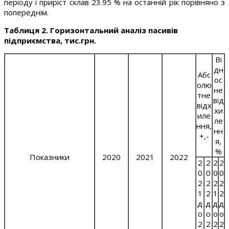
періоду і приріст склав 23.95 % на останній рік порівняно з
попереднім.
Таблиця 2. Горизонтальний аналіз пасивів
підприємства, тис.грн.
Ві
дн
Абс
ос
олю
не
тне
від
відх
хи
иле
ле
ння,
нн
+,-
я,
%
Показники
2020
2021
2022
2
2
2
2
0
0
0
0
2
2
2
2
1
2
1
2
д
д
д
д
о
о
о
о
2
2
2
2