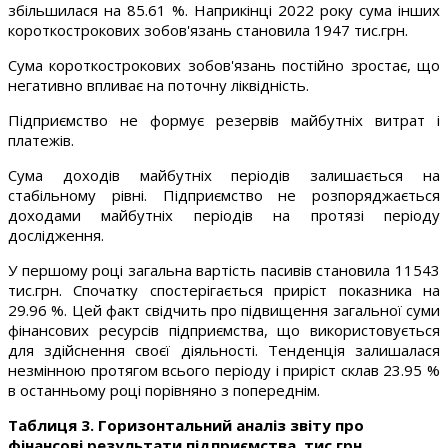
збільшилася на 85.61 %. Наприкінці 2022 року сума інших
короткострокових зобов'язань становила 1947 тис.грн.
Сума короткострокових зобов'язань постійно зростає, що
негативно впливає на поточну ліквідність.
Підприємство не формує резервів майбутніх витрат і
платежів.
Сума доходів майбутніх періодів залишається на
стабільному рівні. Підприємство не розпоряджається
доходами майбутніх періодів на протязі періоду
дослідження.
У першому році загальна вартість пасивів становила 11543
тис.грн. Спочатку спостерігається приріст показника на
29.96 %. Цей факт свідчить про підвищення загальної суми
фінансових ресурсів підприємства, що використовується
для здійснення своєї діяльності. Тенденція залишалася
незмінною протягом всього періоду і приріст склав 23.95 %
в останньому році порівняно з попереднім.
Таблиця 3. Горизонтальний аналіз звіту про
фінансові результати підприємства, тис.грн.