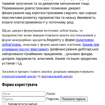
термінів залучення та за джерелом запозичення тощо.
Переважання довгострокових позикових джерел
фінансування над короткостроковими свідчить про хороші
перспективи розвитку підприємства та низьку ймовірність
втрати платоспроможності у поточному році.
Щодо джерел формування поточних зобов’язань, то
підприємство може використовувати кошти постачальників у
бюджету у формі
податкових
формі комерційних кредитів,
зобов'язань
банків при
, покупців у формі авансових платежів,
отриманні послуг факторингу
(рефінансування дебіторської
заборгованості)
найманих працівників, , цільових фондів,
дочірніх підприємств, власників, банків та інших кредитних
установ і т.д.
Загалом в процесі такого аналізу доцільно використовувати
горизонтальний аналіз
та
вертикальний аналіз
.
Форма користувача
Логін
Пароль
Показати пароль
Запам'ятати мене