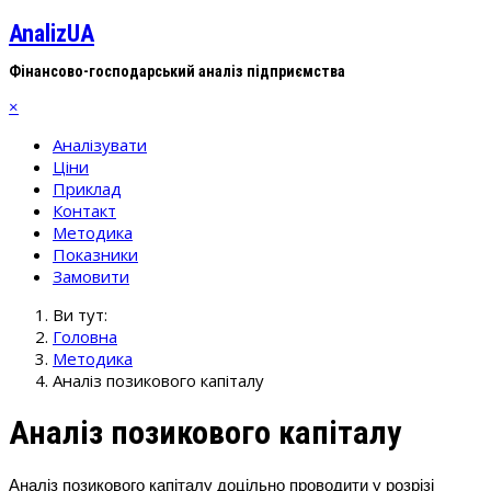
AnalizUA
Фінансово-господарський аналіз підприємства
×
Аналізувати
Ціни
Приклад
Контакт
Методика
Показники
Замовити
Ви тут:
Головна
Методика
Аналіз позикового капіталу
Аналіз позикового капіталу
Аналіз позикового капіталу доцільно проводити у розрізі